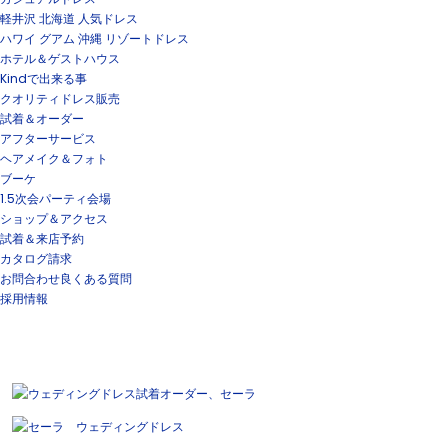
軽井沢 北海道 人気ドレス
ハワイ グアム 沖縄 リゾートドレス
ホテル＆ゲストハウス
Kindで出来る事
クオリティドレス販売
試着＆オーダー
アフターサービス
ヘアメイク＆フォト
ブーケ
1.5次会パーティ会場
ショップ＆アクセス
試着＆来店予約
カタログ請求
お問合わせ
良くある質問
採用情報