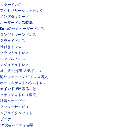
カラードレス
アクセサリーショッピング
メンズタキシード
オーダードレス特集
Kindのセミオーダードレス
ロングトレーンドレス
２ＷＡＹドレス
袖付きドレス
クラシカルドレス
シンプルドレス
カジュアルドレス
軽井沢 北海道 人気ドレス
海外ウェディング ドレス購入
ホテル＆ゲストハウスドレス
カインドで出来ること
クオリティドレス販売
試着＆オーダー
アフターサービス
ヘアメイク＆フォト
ブーケ
1.5次会パーティ会場