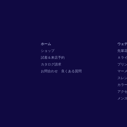
ホーム
ウェ
ショップ
先輩
試着＆来店予約
Ａラ
カタログ請求
プリ
お問合わせ
良くある質問
マー
スレ
カラ
アク
メン