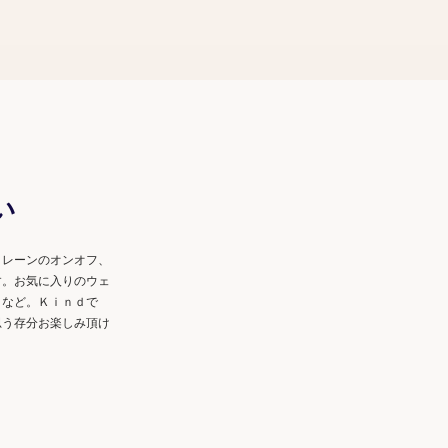
い
トレーンのオンオフ、
す。お気に入りのウェ
・など。Ｋｉｎｄで
思う存分お楽しみ頂け