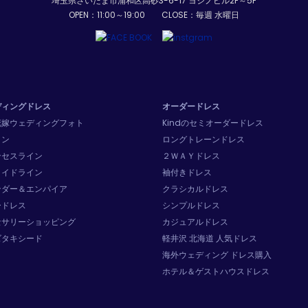
埼玉県さいたま市浦和区高砂3-6-17 ヨシノビル2F～5F
OPEN：11:00～19:00 CLOSE：毎週 水曜日
ディングドレス
オーダードレス
花嫁ウェディングフォト
Kindのセミオーダードレス
イン
ロングトレーンドレス
ンセスライン
２ＷＡＹドレス
メイドライン
袖付きドレス
ンダー＆エンパイア
クラシカルドレス
ードレス
シンプルドレス
セサリーショッピング
カジュアルドレス
ズタキシード
軽井沢 北海道 人気ドレス
海外ウェディング ドレス購入
ホテル＆ゲストハウスドレス