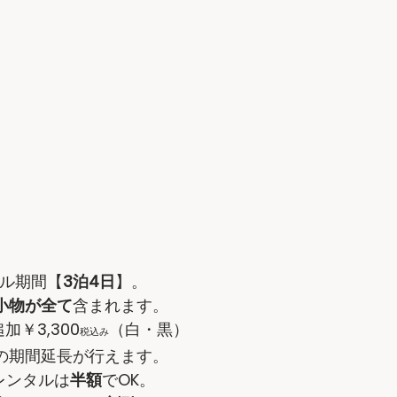
ル期間【
3泊4日
】。
小物が全て
含まれます。
追加￥3,300
（白・黒）
税込み
の期間延長が行えます。
レンタルは
半額
でOK。