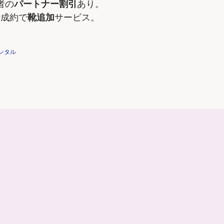
者の
パートナー割引
あり。
時成約で
靴追加
サービス。