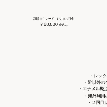
新郎 タキシード レンタル料金
￥88,000
税込み
・レンタ
・靴以外の
・
エナメル靴
・
海外利用
・２回目