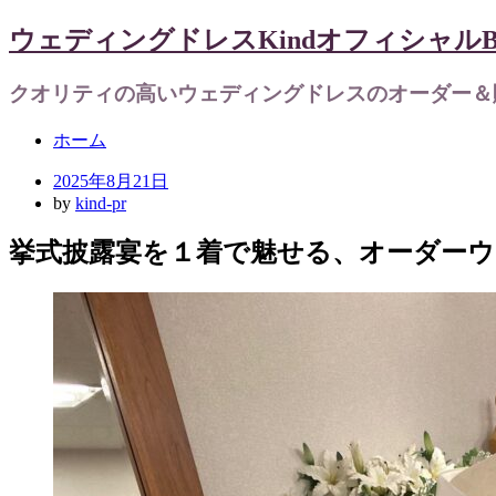
ウェディングドレスKindオフィシャルBl
クオリティの高いウェディングドレスのオーダー＆
Menu
Skip
ホーム
to
content
Posted
2025年8月21日
on
by
kind-pr
挙式披露宴を１着で魅せる、オーダー