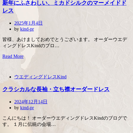
新年にふさわしい、ミカドシルクのマーメイドド
レス
Posted
2025年1月4日
on
by
kind-pr
皆様、あけましておめでとうございます。 オーダーウエデ
ィングドレスKindのブロ…
Read More
ウエディングドレスKind
クラシカルな長袖・立ち襟オーダードレス
Posted
2024年12月14日
on
by
kind-pr
こんにちは！ オーダーウエディングドレスKindのブログで
す。 １月に伝統の会場…