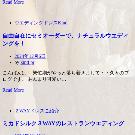
Read More
ウエディングドレスKind
自由自在にセミオーダーで、ナチュラルウエディ
ングを！
Posted
2024年12月6日
on
by
kind-pr
こんばんは！ 繁忙期がやっと落ち着きまして・・久々のブ
ログです。 あんまり可愛い…
Read More
２WAYドレスご紹介
ミカドシルク３WAYのレストランウエディング