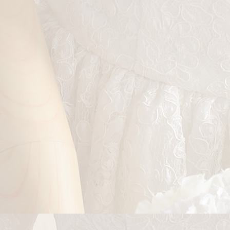
ー
ジ
送
り