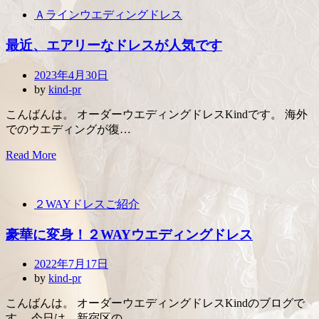
Ａラインウエディングドレス
最近、エアリーなドレスが人気です
Posted
2023年4月30日
on
by
kind-pr
こんばんは。 オーダーウエディングドレスKindです。 海外
でのウエディングが復…
Read More
２WAYドレスご紹介
豪華に変身！２WAYウエディングドレス
Posted
2022年7月17日
on
by
kind-pr
こんばんは。 オーダーウエディングドレスKindのブログで
す。 今日は、新宿区の…