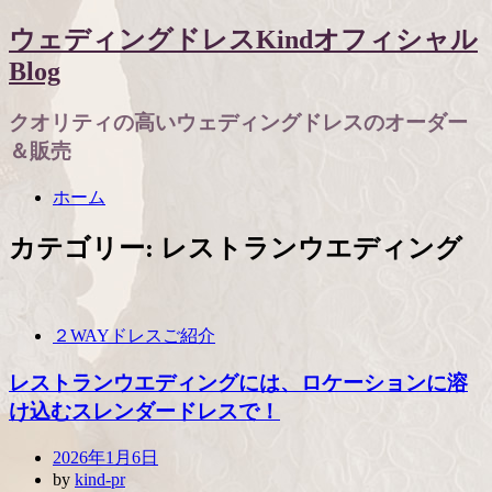
ウェディングドレスKindオフィシャル
Blog
クオリティの高いウェディングドレスのオーダー
＆販売
Menu
Skip
ホーム
to
content
カテゴリー:
レストランウエディング
２WAYドレスご紹介
レストランウエディングには、ロケーションに溶
け込むスレンダードレスで！
Posted
2026年1月6日
on
by
kind-pr