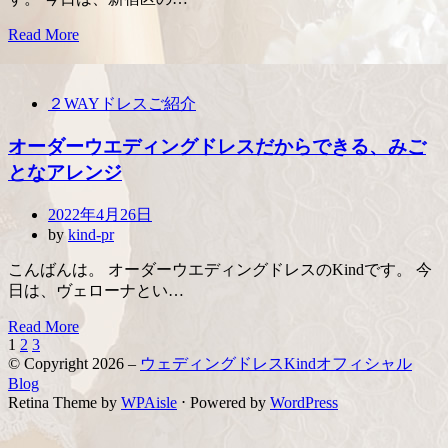
Read More
２WAYドレスご紹介
オーダーウエディングドレスだからできる、みご
となアレンジ
Posted
2022年4月26日
on
by
kind-pr
こんばんは。 オーダーウエディングドレスのKindです。 今
日は、ヴェローナとい…
Read More
Page
Page
Page
Next
1
2
3
投
Page
© Copyright 2026 –
ウェディングドレスKindオフィシャル
稿
Blog
Retina Theme by
WPAisle
⋅
Powered by
WordPress
の
ペ