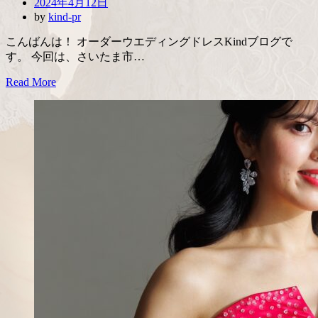
Posted
2024年4月12日
on
by
kind-pr
こんばんは！ オーダーウエディングドレスKindブログで
す。 今回は、さいたま市…
Read More