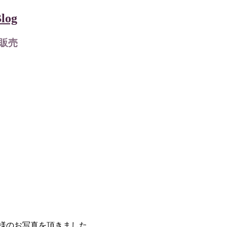
og
販売
様のお写真を頂きました。…