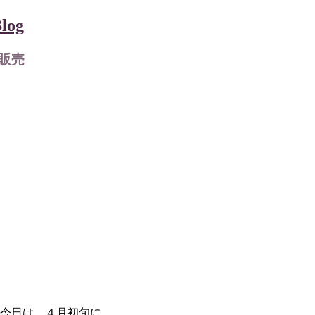
og
販売
 今日は、４月初旬に…