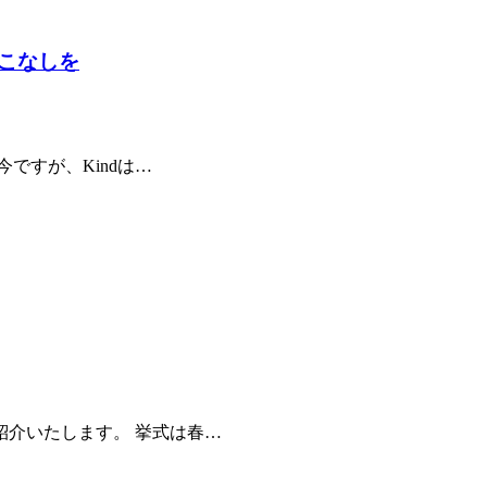
こなしを
ですが、Kindは…
介いたします。 挙式は春…