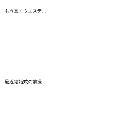
。 もう直ぐウエステ…
。 最近結婚式の前撮…